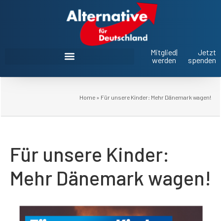
Mitglied
|
Jetzt
werden
spenden
AfD Oberbayern im Landtag und Bezirkstag
Home
»
Für unsere Kinder: Mehr Dänemark wagen!
Für unsere Kinder:
Mehr Dänemark wagen!