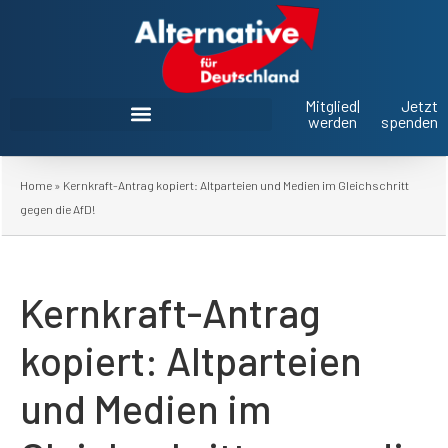
Mitglied
|
Jetzt
werden
spenden
AfD Oberbayern im Landtag und Bezirkstag
Home
»
Kernkraft-Antrag kopiert: Altparteien und Medien im Gleichschritt
gegen die AfD!
Kernkraft-Antrag
kopiert: Altparteien
und Medien im