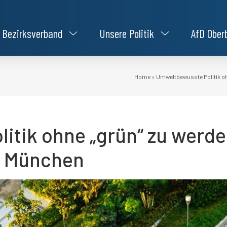
Bezirksverband
Unsere Politik
AfD Ober
Home
»
Umweltbewusste Politik oh
tik ohne „grün“ zu werden
h München