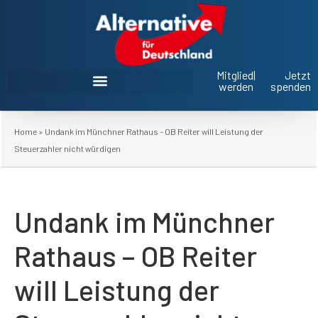
Mitglied
|
Jetzt
werden
spenden
AfD Oberbayern im Landtag und Bezirkstag
Home
»
Undank im Münchner Rathaus – OB Reiter will Leistung der
Steuerzahler nicht würdigen
Undank im Münchner
Rathaus – OB Reiter
will Leistung der