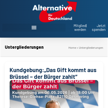
Mitglied
|
Jetzt
werden
spenden
AfD Oberbayern im Landtag und Bezirkstag
Untergliederungen
Home
»
Untergliederungen
Kundgebung:„Das Gift kommt aus
Brüssel – der Bürger zahlt“