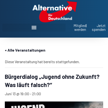
Mitglied
|
Jetzt
werden
spenden
AfD Oberbayern im Landtag und Bezirkstag
« Alle Veranstaltungen
Diese Veranstaltung hat bereits stattgefunden.
Bürgerdialog „Jugend ohne Zukunft?
Was läuft falsch?“
Juni 13 @ 19:00
-
21:00