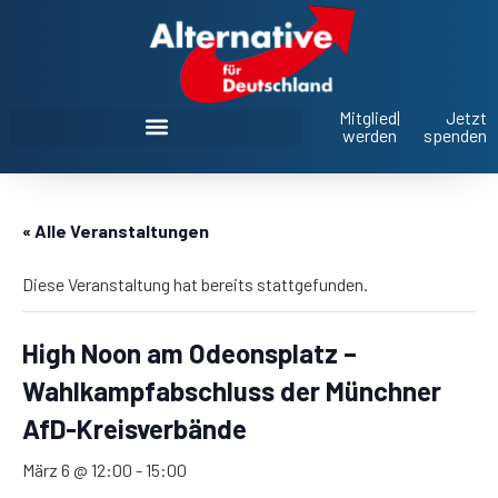
Mitglied
|
Jetzt
werden
spenden
AfD Oberbayern im Landtag und Bezirkstag
« Alle Veranstaltungen
Diese Veranstaltung hat bereits stattgefunden.
High Noon am Odeonsplatz –
Wahlkampfabschluss der Münchner
AfD-Kreisverbände
März 6 @ 12:00
-
15:00