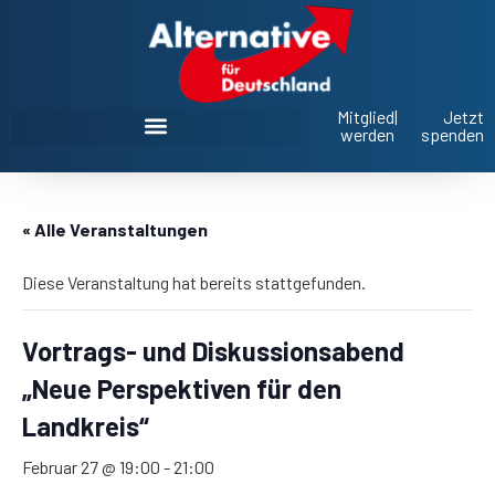
Mitglied
|
Jetzt
werden
spenden
AfD Oberbayern im Landtag und Bezirkstag
« Alle Veranstaltungen
Diese Veranstaltung hat bereits stattgefunden.
Vortrags- und Diskussionsabend
„Neue Perspektiven für den
Landkreis“
Februar 27 @ 19:00
-
21:00