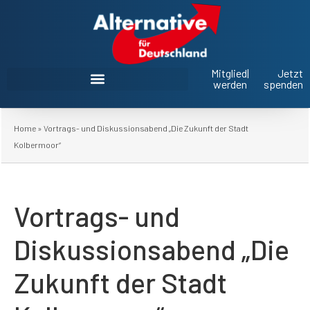
Mitglied
|
Jetzt
werden
spenden
AfD Oberbayern im Landtag und Bezirkstag
Home
»
Vortrags- und Diskussionsabend „Die Zukunft der Stadt
Kolbermoor“
Vortrags- und
Diskussionsabend „Die
Zukunft der Stadt